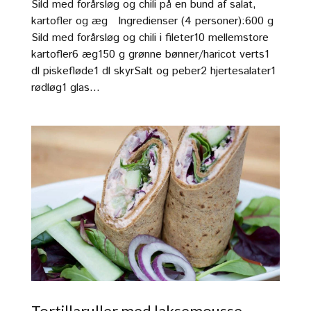
Sild med forårsløg og chili på en bund af salat,
kartofler og æg Ingredienser (4 personer):600 g
Sild med forårsløg og chili i fileter10 mellemstore
kartofler6 æg150 g grønne bønner/haricot verts1
dl piskefløde1 dl skyrSalt og peber2 hjertesalater1
rødløg1 glas...
Tortillaruller med laksemousse