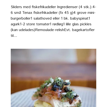
Sliders med fiskefrikadeller Ingredienser (4 stk.):4-
6 små Tenax fiskefrikadeller (fx 45 g)4 grove mini-
burgerboller1 salathoved eller 1 bk. babyspinat1
agurk1-2 store tomater1 rødløg1 lille glas pickles
(kan udelades)Remoulade-relishEvt. bagekartofler
til...