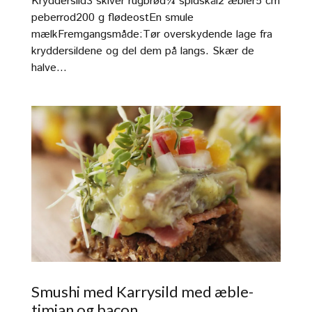
Kryddersild3 skiver rugbrød¼ spidskål2 æbler5 cm
peberrod200 g flødeostEn smule
mælkFremgangsmåde:Tør overskydende lage fra
kryddersildene og del dem på langs. Skær de
halve...
Smushi med Karrysild med æble-
timian og bacon