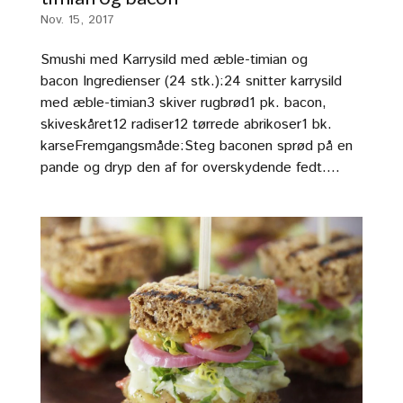
Nov. 15, 2017
Smushi med Karrysild med æble-timian og
bacon Ingredienser (24 stk.):24 snitter karrysild
med æble-timian3 skiver rugbrød1 pk. bacon,
skiveskåret12 radiser12 tørrede abrikoser1 bk.
karseFremgangsmåde:Steg baconen sprød på en
pande og dryp den af for overskydende fedt....