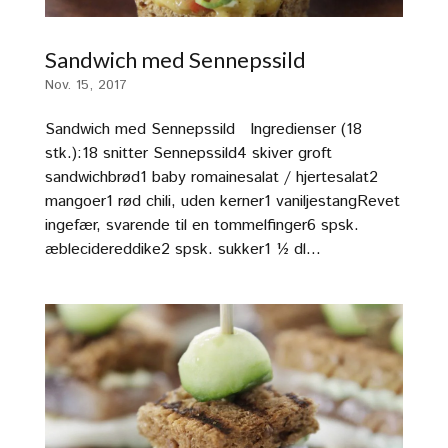
Sandwich med Sennepssild
Nov. 15, 2017
Sandwich med Sennepssild Ingredienser (18
stk.):18 snitter Sennepssild4 skiver groft
sandwichbrød1 baby romainesalat / hjertesalat2
mangoer1 rød chili, uden kerner1 vaniljestangRevet
ingefær, svarende til en tommelfinger6 spsk.
æblecidereddike2 spsk. sukker1 ½ dl...