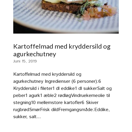
Kartoffelmad med kryddersild og
agurkechutney
Juni 15, 2019
Kartoffelmad med kryddersild og
agurkechutney Ingredienser (6 personer):6
Kryddersild i fileter1 dl eddike1 dl sukkerSalt og
peber1 agurk1 æble2 rødløgVindruekerneolie til
stegning10 mellemstore kartofler6 Skiver
rugbrødSmørFrisk dildFremgangsmåde:Eddike,
sukker, salt...