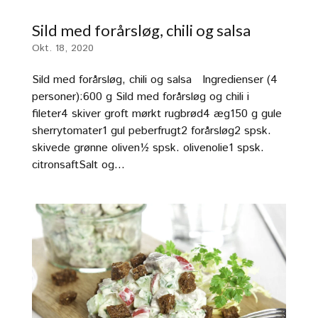
Sild med forårsløg, chili og salsa
Okt. 18, 2020
Sild med forårsløg, chili og salsa Ingredienser (4
personer):600 g Sild med forårsløg og chili i
fileter4 skiver groft mørkt rugbrød4 æg150 g gule
sherrytomater1 gul peberfrugt2 forårsløg2 spsk.
skivede grønne oliven½ spsk. olivenolie1 spsk.
citronsaftSalt og...