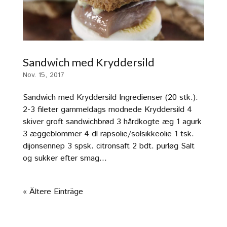
Sandwich med Kryddersild
Nov. 15, 2017
Sandwich med Kryddersild Ingredienser (20 stk.):
2-3 fileter gammeldags modnede Kryddersild 4
skiver groft sandwichbrød 3 hårdkogte æg 1 agurk
3 æggeblommer 4 dl rapsolie/solsikkeolie 1 tsk.
dijonsennep 3 spsk. citronsaft 2 bdt. purløg Salt
og sukker efter smag...
« Ältere Einträge