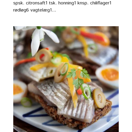
spsk. citronsaft1 tsk. honning1 knsp. chiliflager1
rødløg6 vagtelæg1...