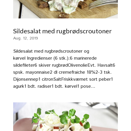
Sildesalat med rugbrødscroutoner
Aug. 12, 2019
Sildesalat med rugbrødscroutoner og
kørvel Ingredienser (6 stk.):6 marinerede
sildefileter6 skiver rugbrødOlivenolieEvt. Havsalt6
spsk. mayonnaise2 dl cremefraiche 18%2-3 tsk.
Dijonsennep1 citronSaltFriskkværnet sort peber1
agurk1 bdt. radiser1 bdt. kørvel1 pose...