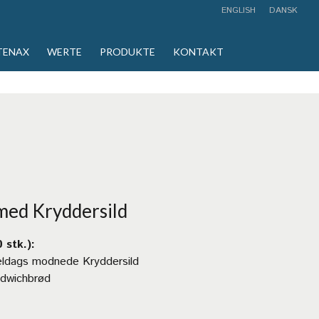
ENGLISH
DANSK
TENAX
WERTE
PRODUKTE
KONTAKT
med Kryddersild
 stk.):
eldags modnede Kryddersild
ndwichbrød