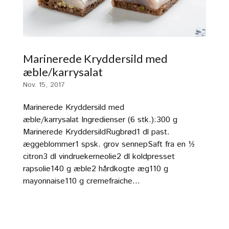
Marinerede Kryddersild med
æble/karrysalat
Nov. 15, 2017
Marinerede Kryddersild med
æble/karrysalat Ingredienser (6 stk.):300 g
Marinerede KryddersildRugbrød1 dl past.
æggeblommer1 spsk. grov sennepSaft fra en ½
citron3 dl vindruekerneolie2 dl koldpresset
rapsolie140 g æble2 hårdkogte æg110 g
mayonnaise110 g cremefraiche...