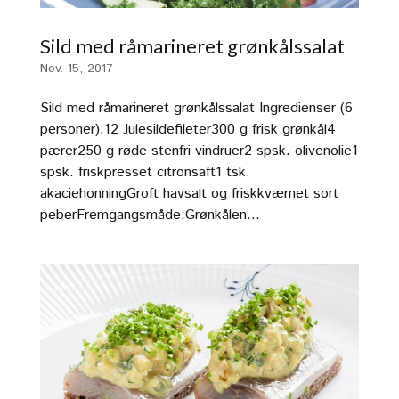
Sild med råmarineret grønkålssalat
Nov. 15, 2017
Sild med råmarineret grønkålssalat Ingredienser (6
personer):12 Julesildefileter300 g frisk grønkål4
pærer250 g røde stenfri vindruer2 spsk. olivenolie1
spsk. friskpresset citronsaft1 tsk.
akaciehonningGroft havsalt og friskkværnet sort
peberFremgangsmåde:Grønkålen...