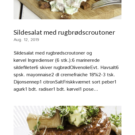
Sildesalat med rugbrødscroutoner
Aug. 12, 2019
Sildesalat med rugbrødscroutoner og
kørvel Ingredienser (6 stk.):6 marinerede
sildefileter6 skiver rugbrødOlivenolieEvt. Havsalt6
spsk. mayonnaise2 dl cremefraiche 18%2-3 tsk.
Dijonsennep1 citronSaltFriskkværnet sort peber1
agurk1 bdt. radiser1 bdt. kørvel1 pose...