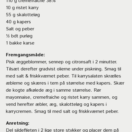
110 g cremefraiche 38%
10 g ristet karry
55 g skalotteløg
40 g kapers
Salt og peber
½ bdt purløg
1 bakke karse
Fremgangsmåde:
Pisk æggeblommer, sennep og citronsaft i 2 minutter.
Tilsæt derefter gradvist olierne under piskning. Smag til
med salt & friskkværnet peber. Til karrysalaten skrælles
æblerne og skæres i tern på størrelse med kapers. Skær
de kogte afkølede æg i samme størrelse. Rør
mayonnaise, cremefraiche og ristet karry sammen, og
vend herefter æbler, æg, skalotteløg og kapers i
karrycremen. Smag til med salt og friskkværnet peber.
Anretning:
Del sildefileten i 2 lige store stykker og placer dem på