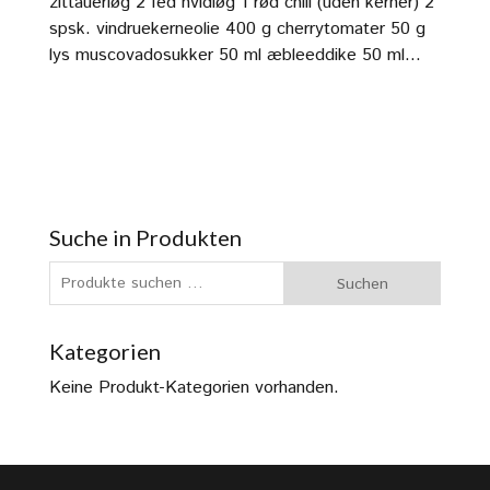
zittauerløg 2 fed hvidløg 1 rød chili (uden kerner) 2
spsk. vindruekerneolie 400 g cherrytomater 50 g
lys muscovadosukker 50 ml æbleeddike 50 ml...
Suche in Produkten
Suchen
Suchen
nach:
Kategorien
Keine Produkt-Kategorien vorhanden.